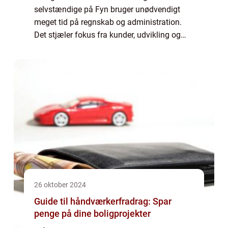
selvstændige på Fyn bruger unødvendigt
meget tid på regnskab og administration.
Det stjæler fokus fra kunder, udvikling og
hverdagens opgaver. En dygtig revisor fyn
eller regnskabspartner kan frigive tid, skabe
ro i maven...
26 oktober 2024
Guide til håndværkerfradrag: Spar
penge på dine boligprojekter