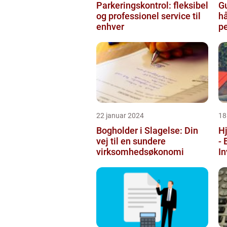
Parkeringskontrol: fleksibel
Gu
og professionel service til
h
enhver
p
bo
22 januar 2024
18
Bogholder i Slagelse: Din
Hj
vej til en sundere
- 
virksomhedsøkonomi
In