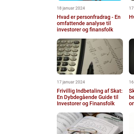
18 januar 2024
17
Hvad er personfradrag - En
Hv
omfattende analyse til
investorer og finansfolk
17 januar 2024
16
Frivillig Indbetaling af Skat:
S
En Dybdegående Guide til
be
Investorer og Finansfolk
om
in