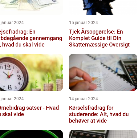
 januar 2024
15 januar 2024
jsefradrag: En
Tjek Årsopgørelse: En
ybdegående gennemgang
Komplet Guide til Din
, hvad du skal vide
Skattemæssige Oversigt
 januar 2024
14 januar 2024
rnebidrag satser - Hvad
Kørselsfradrag for
 skal vide
studerende: Alt, hvad du
behøver at vide