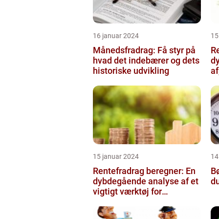
16 januar 2024
15
Månedsfradrag: Få styr på
Re
hvad det indebærer og dets
d
historiske udvikling
af
15 januar 2024
14
Rentefradrag beregner: En
Bø
dybdegående analyse af et
du
vigtigt værktøj for
investorer og finansfolk