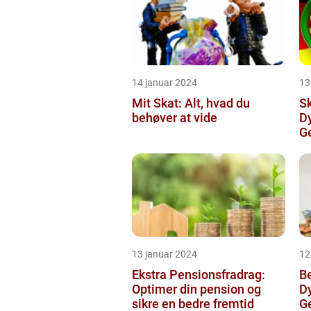
14 januar 2024
13
Mit Skat: Alt, hvad du
S
behøver at vide
D
G
Em
Fi
13 januar 2024
12
Ekstra Pensionsfradrag:
Be
Optimer din pension og
D
sikre en bedre fremtid
G