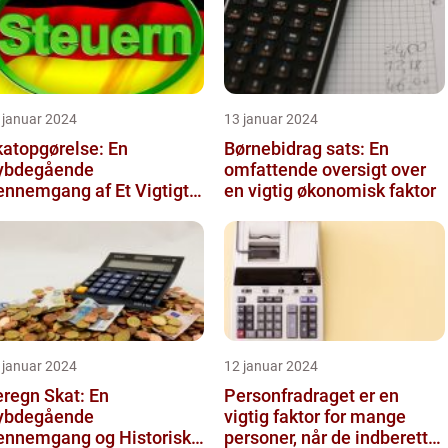
 januar 2024
13 januar 2024
katopgørelse: En
Børnebidrag sats: En
ybdegående
omfattende oversigt over
ennemgang af Et Vigtigt
en vigtig økonomisk faktor
ne for Investorer og
nansfolk
 januar 2024
12 januar 2024
regn Skat: En
Personfradraget er en
ybdegående
vigtig faktor for mange
ennemgang og Historisk
personer, når de indberetter