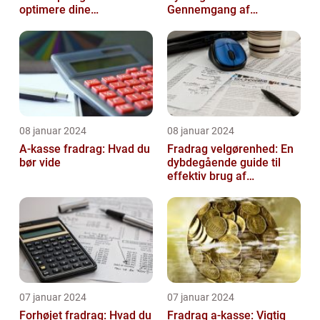
optimere dine
Gennemgang af
transportomkostninger
Fradraget og dets
Historiske Udvikling
08 januar 2024
08 januar 2024
A-kasse fradrag: Hvad du
Fradrag velgørenhed: En
bør vide
dybdegående guide til
effektiv brug af
velgørende fradrag
07 januar 2024
07 januar 2024
Forhøjet fradrag: Hvad du
Fradrag a-kasse: Vigtig