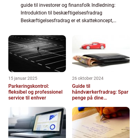
guide til investorer og finansfolk Indledning:
Introduktion til beskæftigelsesfradrag
Beskæftigelsesfradrag er et skattekoncept,
der har stor betydning for investorer og
finansfolk. Det er en fradragsmulighed, s...
15 januar 2025
26 oktober 2024
Parkeringskontrol:
Guide til
fleksibel og professionel
håndværkerfradrag: Spar
service til enhver
penge på dine
boligprojekter