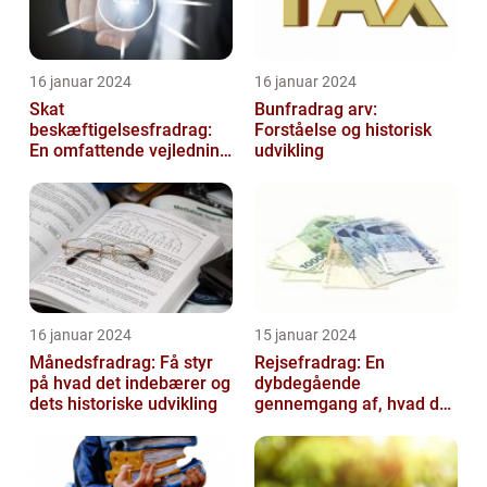
16 januar 2024
16 januar 2024
Skat
Bunfradrag arv:
beskæftigelsesfradrag:
Forståelse og historisk
En omfattende vejledning
udvikling
til investorer og finansfolk
16 januar 2024
15 januar 2024
Månedsfradrag: Få styr
Rejsefradrag: En
på hvad det indebærer og
dybdegående
dets historiske udvikling
gennemgang af, hvad du
skal vide