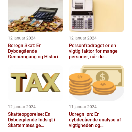
12 januar 2024
12 januar 2024
Beregn Skat: En
Personfradraget er en
Dybdegående
vigtig faktor for mange
Gennemgang og Historisk
personer, når de
Udvikling
indberetter deres skatter
til Skattem...
12 januar 2024
11 januar 2024
Skatteopgørelse: En
Udregn løn: En
Dybdegående Indsigt i
dybdegående analyse af
Skattemæssige
vigtigheden og
Afregninger
udviklingen af