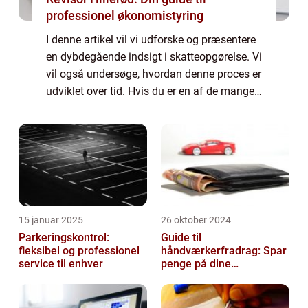
professionel økonomistyring
I denne artikel vil vi udforske og præsentere
en dybdegående indsigt i skatteopgørelse. Vi
vil også undersøge, hvordan denne proces er
udviklet over tid. Hvis du er en af de mange,
der er interesseret i at forstå og navigere i
skattemæssige afregning...
15 januar 2025
26 oktober 2024
Parkeringskontrol:
Guide til
fleksibel og professionel
håndværkerfradrag: Spar
service til enhver
penge på dine
boligprojekter