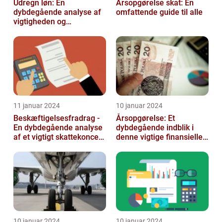
Udregn løn: En
Årsopgørelse skat: En
dybdegående analyse af
omfattende guide til alle
vigtigheden og
udviklingen af
lønudregninger
11 januar 2024
10 januar 2024
Beskæftigelsesfradrag -
Årsopgørelse: Et
En dybdegående analyse
dybdegående indblik i
af et vigtigt skattekoncept
denne vigtige finansielle
for investorer og finansf...
dokument
10 januar 2024
10 januar 2024