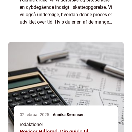
en dybdegående indsigt i skatteopgørelse. Vi
vil også undersøge, hvordan denne proces er
udviklet over tid. Hvis du er en af de mange,
der er interesseret i at forstå og navigere i
skattemæssige afregning...
02 februar 2025
Annika Sørensen
redaktionel
Revisor Hillerød: Din guide til