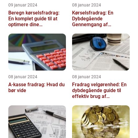
09 januar 2024
08 januar 2024
Beregn kørselsfradrag:
Kørselsfradrag: En
En komplet guide til at
Dybdegående
optimere dine
Gennemgang af
transportomkostninger
Fradraget og dets
Historiske Udvikling
08 januar 2024
08 januar 2024
A-kasse fradrag: Hvad du
Fradrag velgørenhed: En
bør vide
dybdegående guide til
effektiv brug af
velgørende fradrag