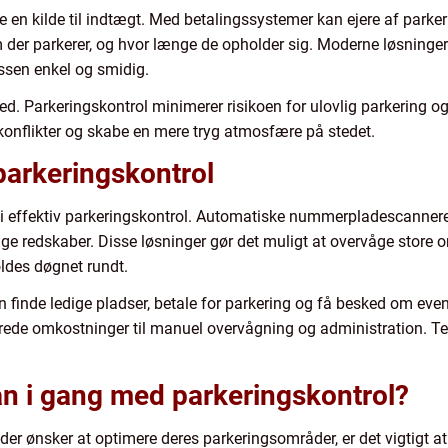
 en kilde til indtægt. Med betalingssystemer kan ejere af parke
m der parkerer, og hvor længe de opholder sig. Moderne løsninge
sen enkel og smidig.
ed. Parkeringskontrol minimerer risikoen for ulovlig parkering og
 konflikter og skabe en mere tryg atmosfære på stedet.
 parkeringskontrol
lle i effektiv parkeringskontrol. Automatiske nummerpladescanne
ge redskaber. Disse løsninger gør det muligt at overvåge stor
oldes døgnet rundt.
an finde ledige pladser, betale for parkering og få besked om even
erede omkostninger til manuel overvågning og administration. T
 i gang med parkeringskontrol?
der ønsker at optimere deres parkeringsområder, er det vigtigt at