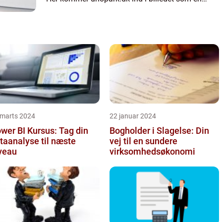
løsning, der sikrer orden og give...
 marts 2024
22 januar 2024
wer BI Kursus: Tag din
Bogholder i Slagelse: Din
taanalyse til næste
vej til en sundere
veau
virksomhedsøkonomi