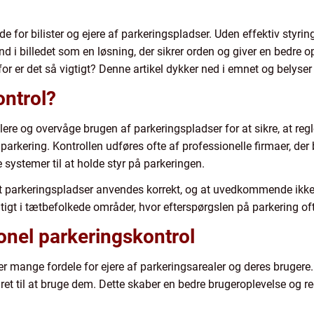
e for bilister og ejere af parkeringspladser. Uden effektiv styrin
nd i billedet som en løsning, der sikrer orden og giver en bedre o
or er det så vigtigt? Denne artikel dykker ned i emnet og belyser
ontrol?
ere og overvåge brugen af parkeringspladser for at sikre, at reg
r parkering. Kontrollen udføres ofte af professionelle firmaer, d
ystemer til at holde styr på parkeringen.
 at parkeringspladser anvendes korrekt, og at uvedkommende ikke 
gtigt i tætbefolkede områder, hvor efterspørgslen på parkering of
onel parkeringskontrol
er mange fordele for ejere af parkeringsarealer og deres brugere.
ar ret til at bruge dem. Dette skaber en bedre brugeroplevelse og 