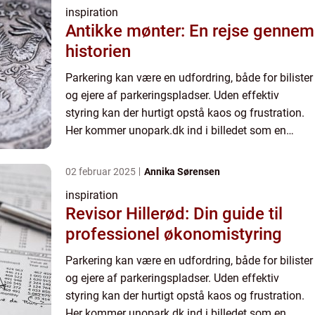
inspiration
Antikke mønter: En rejse gennem
historien
Parkering kan være en udfordring, både for bilister
og ejere af parkeringspladser. Uden effektiv
styring kan der hurtigt opstå kaos og frustration.
Her kommer unopark.dk ind i billedet som en
løsning, der sikrer orden og give...
02 februar 2025
Annika Sørensen
inspiration
Revisor Hillerød: Din guide til
professionel økonomistyring
Parkering kan være en udfordring, både for bilister
og ejere af parkeringspladser. Uden effektiv
styring kan der hurtigt opstå kaos og frustration.
Her kommer unopark.dk ind i billedet som en