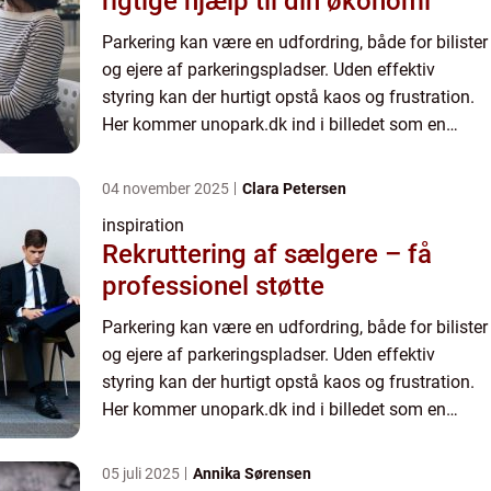
rigtige hjælp til din økonomi
Parkering kan være en udfordring, både for bilister
og ejere af parkeringspladser. Uden effektiv
styring kan der hurtigt opstå kaos og frustration.
Her kommer unopark.dk ind i billedet som en
løsning, der sikrer orden og give...
04 november 2025
Clara Petersen
inspiration
Rekruttering af sælgere – få
professionel støtte
Parkering kan være en udfordring, både for bilister
og ejere af parkeringspladser. Uden effektiv
styring kan der hurtigt opstå kaos og frustration.
Her kommer unopark.dk ind i billedet som en
løsning, der sikrer orden og give...
05 juli 2025
Annika Sørensen