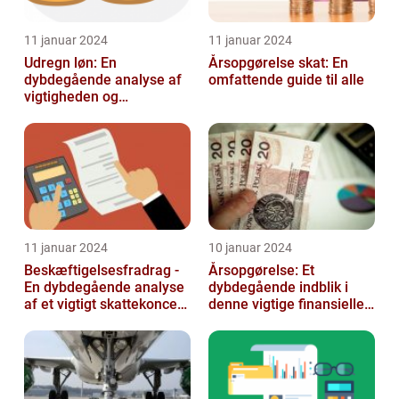
11 januar 2024
11 januar 2024
Udregn løn: En
Årsopgørelse skat: En
dybdegående analyse af
omfattende guide til alle
vigtigheden og
udviklingen af
lønudregninger
11 januar 2024
10 januar 2024
Beskæftigelsesfradrag -
Årsopgørelse: Et
En dybdegående analyse
dybdegående indblik i
af et vigtigt skattekoncept
denne vigtige finansielle
for investorer og finansf...
dokument