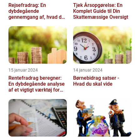
Rejsefradrag: En
Tjek Årsopgørelse: En
dybdegående
Komplet Guide til Din
gennemgang af, hvad du
Skattemæssige Oversigt
skal vide
15 januar 2024
14 januar 2024
Rentefradrag beregner:
Børnebidrag satser -
En dybdegående analyse
Hvad du skal vide
af et vigtigt værktøj for
investorer og finansfolk