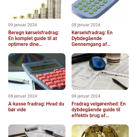
09 januar 2024
08 januar 2024
Beregn kørselsfradrag:
Kørselsfradrag: En
En komplet guide til at
Dybdegående
optimere dine
Gennemgang af
transportomkostninger
Fradraget og dets
Historiske Udvikling
08 januar 2024
08 januar 2024
A-kasse fradrag: Hvad du
Fradrag velgørenhed: En
bør vide
dybdegående guide til
effektiv brug af
velgørende fradrag