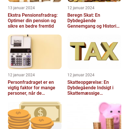
13 januar 2024
12 januar 2024
Ekstra Pensionsfradrag:
Beregn Skat: En
Optimer din pension og
Dybdegående
sikre en bedre fremtid
Gennemgang og Historisk
Udvikling
12 januar 2024
12 januar 2024
Personfradraget er en
Skatteopgørelse: En
vigtig faktor for mange
Dybdegående Indsigt i
personer, når de
Skattemæssige
indberetter deres skatter
Afregninger
til Skattem...