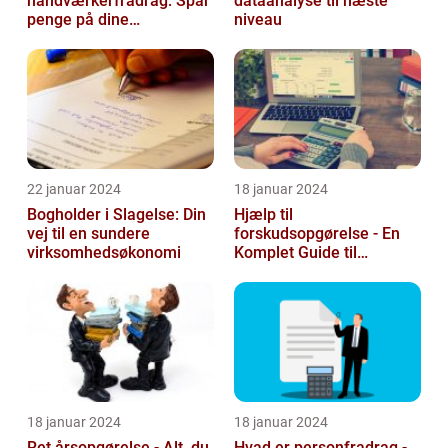
håndværkerfradrag: Spar
dataanalyse til næste
penge på dine
niveau
boligprojekter
22 januar 2024
18 januar 2024
Bogholder i Slagelse: Din
Hjælp til
vej til en sundere
forskudsopgørelse - En
virksomhedsøkonomi
Komplet Guide til
Investorer og Finansfolk
18 januar 2024
18 januar 2024
Ret årsopgørelse - Alt, du
Hvad er personfradrag -