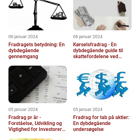
06 januar 2024
06 januar 2024
Fradragets betydning: En
Kørselsfradrag - En
dybdegående
dybdegående guide til
gennemgang
skattefordelene ved
transportudgifter
05 januar 2024
05 januar 2024
Fradrag pr år -
Fradrag for tab på aktier:
Forståelse, Udvikling og
En dybdegående
Vigtighed for Investorer
undersøgelse
og Finansfolk