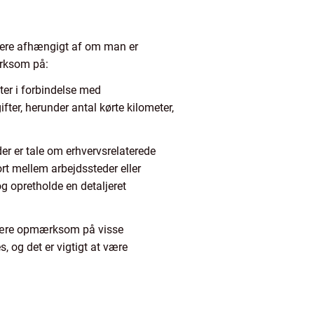
ariere afhængigt af om man er
ærksom på:
er i forbindelse med
ifter, herunder antal kørte kilometer,
er er tale om erhvervsrelaterede
ort mellem arbejdssteder eller
g opretholde en detaljeret
t være opmærksom på visse
 og det er vigtigt at være