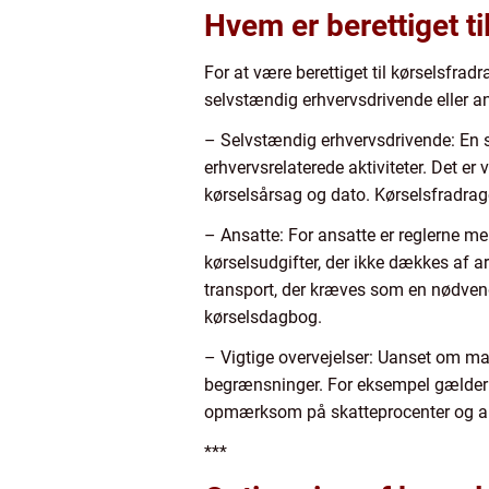
Hvem er berettiget ti
For at være berettiget til kørselsfra
selvstændig erhvervsdrivende eller a
– Selvstændig erhvervsdrivende: En s
erhvervsrelaterede aktiviteter. Det er 
kørselsårsag og dato. Kørselsfradrag
– Ansatte: For ansatte er reglerne me
kørselsudgifter, der ikke dækkes af a
transport, der kræves som en nødvendi
kørselsdagbog.
– Vigtige overvejelser: Uanset om ma
begrænsninger. For eksempel gælder d
opmærksom på skatteprocenter og a
***