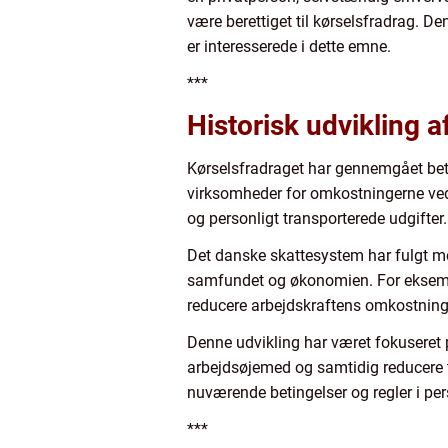
være berettiget til kørselsfradrag. De
er interesserede i dette emne.
***
Historisk udvikling a
Kørselsfradraget har gennemgået bet
virksomheder for omkostningerne ved an
og personligt transporterede udgifter.
Det danske skattesystem har fulgt med
samfundet og økonomien. For eksempel 
reducere arbejdskraftens omkostninge
Denne udvikling har været fokuseret p
arbejdsøjemed og samtidig reducere tr
nuværende betingelser og regler i per
***