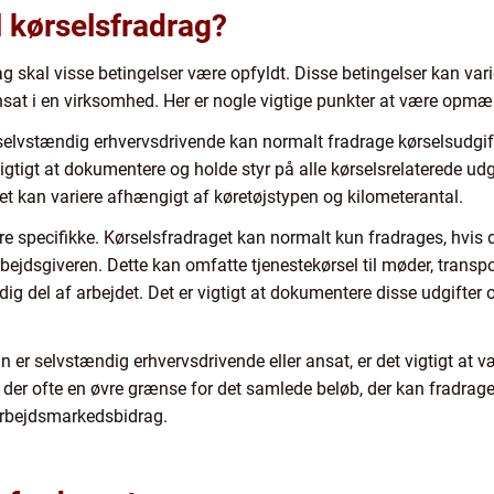
l kørselsfradrag?
drag skal visse betingelser være opfyldt. Disse betingelser kan v
nsat i en virksomhed. Her er nogle vigtige punkter at være opm
elvstændig erhvervsdrivende kan normalt fradrage kørselsudgift
vigtigt at dokumentere og holde styr på alle kørselsrelaterede udg
et kan variere afhængigt af køretøjstypen og kilometerantal.
re specifikke. Kørselsfradraget kan normalt kun fradrages, hvis d
rbejdsgiveren. Dette kan omfatte tjenestekørsel til møder, transp
g del af arbejdet. Det er vigtigt at dokumentere disse udgifter o
n er selvstændig erhvervsdrivende eller ansat, er det vigtigt a
er ofte en øvre grænse for det samlede beløb, der kan fradrages,
rbejdsmarkedsbidrag.