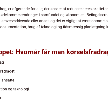
rag, er afgørende for alle, der ønsker at reducere deres skattefo
 imødekomme ændringer i samfundet og økonomien. Betingelserne 
rhvervsdrivende eller ansat, og det er vigtigt at være opmærks
v dokumentation, brug af teknologi og tidsmæssig planlægning 
ppet: Hvornår får man kørselsfradra
rag
fradraget
g ansatte
tion og teknologi
t