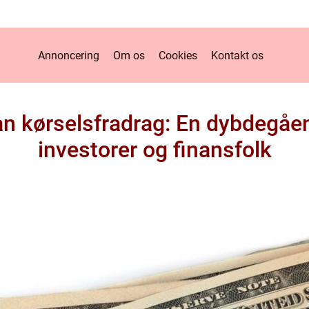
Annoncering
Om os
Cookies
Kontakt os
an kørselsfradrag: En dybdegåen
investorer og finansfolk