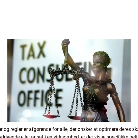
r og regler er afgørende for alle, der ønsker at optimere deres s
rivende eller ansat i en virksomhed, er der visse specifikke betin