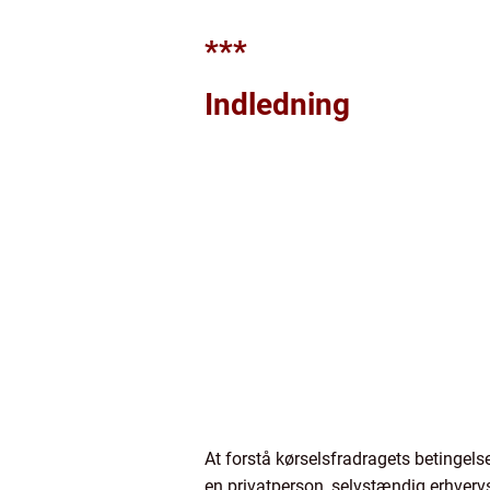
***
Indledning
At forstå kørselsfradragets betingelse
en privatperson, selvstændig erhvervsd