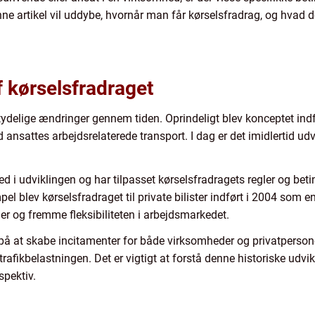
nne artikel vil uddybe, hvornår man får kørselsfradrag, og hvad der
f kørselsfradraget
ydelige ændringer gennem tiden. Oprindeligt blev konceptet i
sattes arbejdsrelaterede transport. I dag er det imidlertid udvik
 i udviklingen og har tilpasset kørselsfradragets regler og beti
blev kørselsfradraget til private bilister indført i 2004 som en
r og fremme fleksibiliteten i arbejdsmarkedet.
å at skabe incitamenter for både virksomheder og privatpersoner 
afikbelastningen. Det er vigtigt at forstå denne historiske udvik
spektiv.