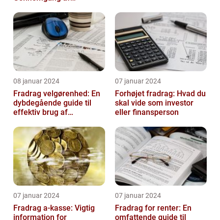
Fradraget og dets
Historiske Udvikling
08 januar 2024
07 januar 2024
Fradrag velgørenhed: En
Forhøjet fradrag: Hvad du
dybdegående guide til
skal vide som investor
effektiv brug af
eller finansperson
velgørende fradrag
07 januar 2024
07 januar 2024
Fradrag a-kasse: Vigtig
Fradrag for renter: En
information for
omfattende guide til