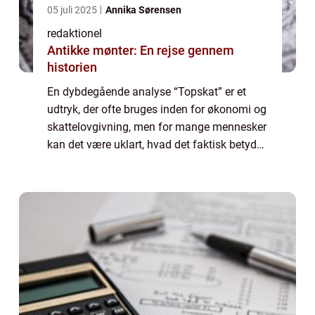
05 juli 2025
Annika Sørensen
redaktionel
Antikke mønter: En rejse gennem
historien
En dybdegående analyse “Topskat” er et
udtryk, der ofte bruges inden for økonomi og
skattelovgivning, men for mange mennesker
kan det være uklart, hvad det faktisk betyder,
og hvor mange borgere der reelt betaler
denne sats. I denne artik...