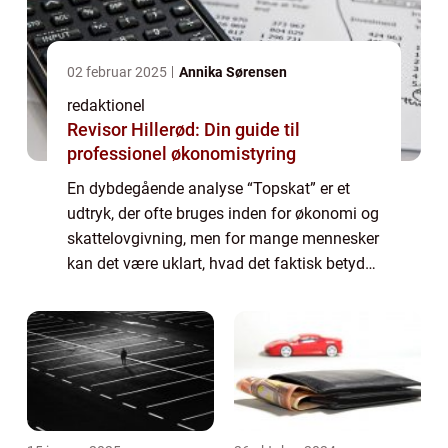
02 februar 2025
Annika Sørensen
redaktionel
Revisor Hillerød: Din guide til
professionel økonomistyring
En dybdegående analyse “Topskat” er et
udtryk, der ofte bruges inden for økonomi og
skattelovgivning, men for mange mennesker
kan det være uklart, hvad det faktisk betyder,
og hvor mange borgere der reelt betaler
denne sats. I denne artik...