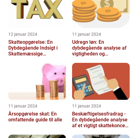
12 januar 2024
11 januar 2024
Skatteopgørelse: En
Udregn løn: En
Dybdegående Indsigt i
dybdegående analyse af
Skattemæssige
vigtigheden og
Afregninger
udviklingen af
lønudregninger
11 januar 2024
11 januar 2024
Årsopgørelse skat: En
Beskæftigelsesfradrag -
omfattende guide til alle
En dybdegående analyse
af et vigtigt skattekoncept
for investorer og finansf...