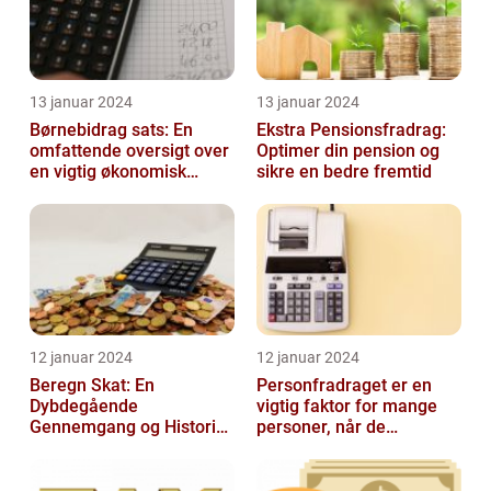
13 januar 2024
13 januar 2024
Børnebidrag sats: En
Ekstra Pensionsfradrag:
omfattende oversigt over
Optimer din pension og
en vigtig økonomisk
sikre en bedre fremtid
faktor
12 januar 2024
12 januar 2024
Beregn Skat: En
Personfradraget er en
Dybdegående
vigtig faktor for mange
Gennemgang og Historisk
personer, når de
Udvikling
indberetter deres skatter
til Skattem...