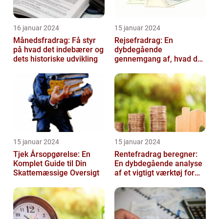
16 januar 2024
15 januar 2024
Månedsfradrag: Få styr
Rejsefradrag: En
på hvad det indebærer og
dybdegående
dets historiske udvikling
gennemgang af, hvad du
skal vide
15 januar 2024
15 januar 2024
Tjek Årsopgørelse: En
Rentefradrag beregner:
Komplet Guide til Din
En dybdegående analyse
Skattemæssige Oversigt
af et vigtigt værktøj for
investorer og finansfolk