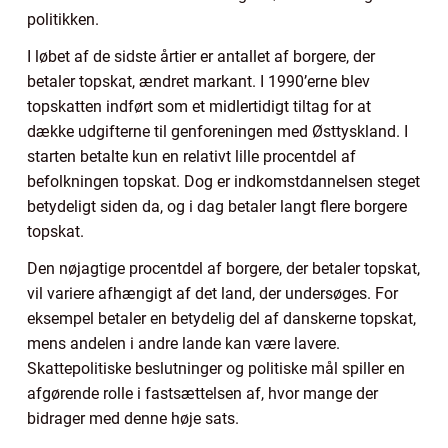
politikken.
I løbet af de sidste årtier er antallet af borgere, der
betaler topskat, ændret markant. I 1990’erne blev
topskatten indført som et midlertidigt tiltag for at
dække udgifterne til genforeningen med Østtyskland. I
starten betalte kun en relativt lille procentdel af
befolkningen topskat. Dog er indkomstdannelsen steget
betydeligt siden da, og i dag betaler langt flere borgere
topskat.
Den nøjagtige procentdel af borgere, der betaler topskat,
vil variere afhængigt af det land, der undersøges. For
eksempel betaler en betydelig del af danskerne topskat,
mens andelen i andre lande kan være lavere.
Skattepolitiske beslutninger og politiske mål spiller en
afgørende rolle i fastsættelsen af, hvor mange der
bidrager med denne høje sats.