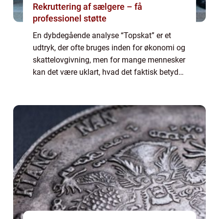
Rekruttering af sælgere – få
professionel støtte
En dybdegående analyse “Topskat” er et
udtryk, der ofte bruges inden for økonomi og
skattelovgivning, men for mange mennesker
kan det være uklart, hvad det faktisk betyder,
og hvor mange borgere der reelt betaler
denne sats. I denne artik...