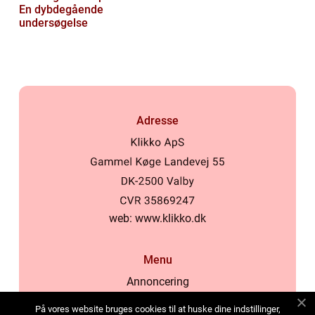
En dybdegående
undersøgelse
Adresse
web:
www.klikko.dk
Menu
Annoncering
Om os
På vores website bruges cookies til at huske dine indstillinger,