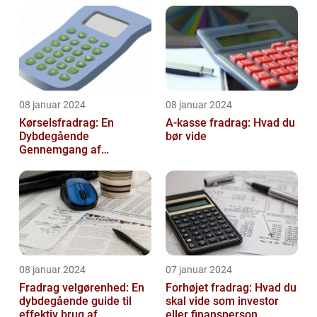
08 januar 2024
08 januar 2024
Kørselsfradrag: En
A-kasse fradrag: Hvad du
Dybdegående
bør vide
Gennemgang af
Fradraget og dets
Historiske Udvikling
08 januar 2024
07 januar 2024
Fradrag velgørenhed: En
Forhøjet fradrag: Hvad du
dybdegående guide til
skal vide som investor
effektiv brug af
eller finansperson