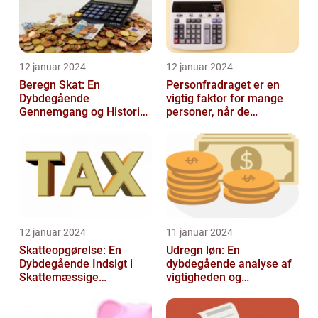
12 januar 2024
12 januar 2024
Beregn Skat: En
Personfradraget er en
Dybdegående
vigtig faktor for mange
Gennemgang og Historisk
personer, når de
Udvikling
indberetter deres skatter
til Skattem...
12 januar 2024
11 januar 2024
Skatteopgørelse: En
Udregn løn: En
Dybdegående Indsigt i
dybdegående analyse af
Skattemæssige
vigtigheden og
Afregninger
udviklingen af
lønudregninger