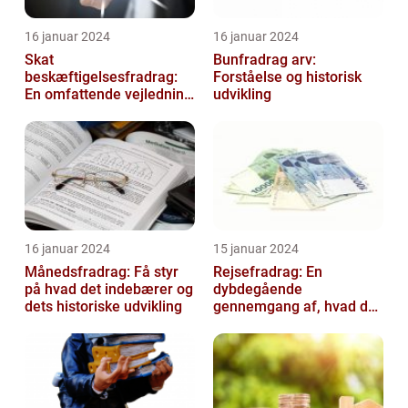
16 januar 2024
16 januar 2024
Skat
Bunfradrag arv:
beskæftigelsesfradrag:
Forståelse og historisk
En omfattende vejledning
udvikling
til investorer og finansfolk
16 januar 2024
15 januar 2024
Månedsfradrag: Få styr
Rejsefradrag: En
på hvad det indebærer og
dybdegående
dets historiske udvikling
gennemgang af, hvad du
skal vide