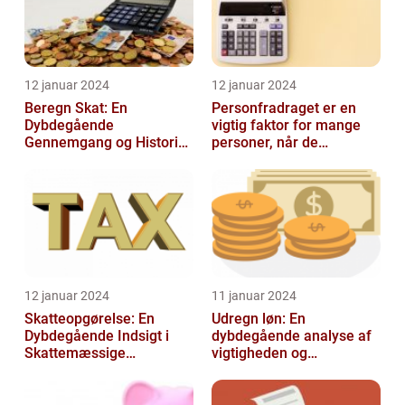
12 januar 2024
12 januar 2024
Beregn Skat: En
Personfradraget er en
Dybdegående
vigtig faktor for mange
Gennemgang og Historisk
personer, når de
Udvikling
indberetter deres skatter
til Skattem...
12 januar 2024
11 januar 2024
Skatteopgørelse: En
Udregn løn: En
Dybdegående Indsigt i
dybdegående analyse af
Skattemæssige
vigtigheden og
Afregninger
udviklingen af
lønudregninger