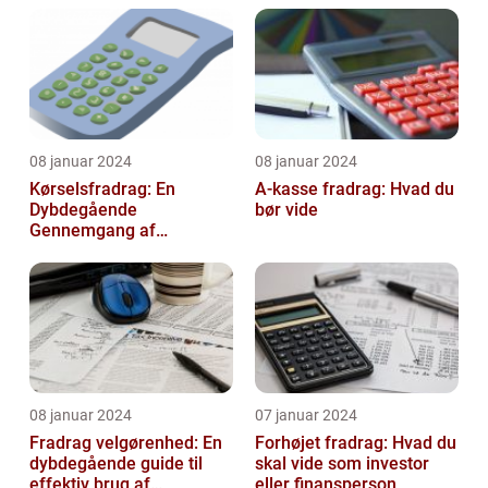
08 januar 2024
08 januar 2024
Kørselsfradrag: En
A-kasse fradrag: Hvad du
Dybdegående
bør vide
Gennemgang af
Fradraget og dets
Historiske Udvikling
08 januar 2024
07 januar 2024
Fradrag velgørenhed: En
Forhøjet fradrag: Hvad du
dybdegående guide til
skal vide som investor
effektiv brug af
eller finansperson