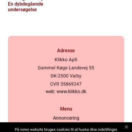
En dybdegående
undersøgelse
Adresse
web:
www.klikko.dk
Menu
Annoncering
Om os
På vores website bruges cookies til at huske dine indstillinger,