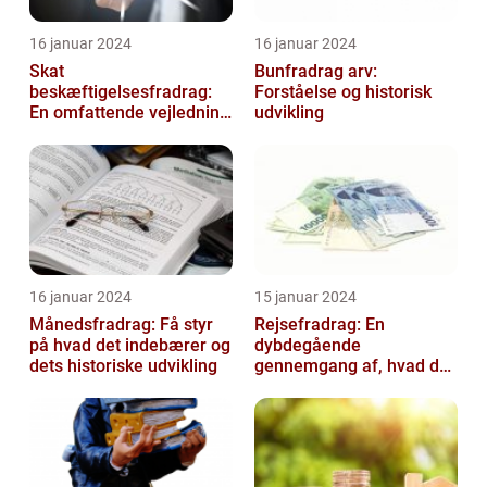
16 januar 2024
16 januar 2024
Skat
Bunfradrag arv:
beskæftigelsesfradrag:
Forståelse og historisk
En omfattende vejledning
udvikling
til investorer og finansfolk
16 januar 2024
15 januar 2024
Månedsfradrag: Få styr
Rejsefradrag: En
på hvad det indebærer og
dybdegående
dets historiske udvikling
gennemgang af, hvad du
skal vide