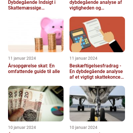
Dybdegående Indsigt i
dybdegående analyse af
Skattemæssige
vigtigheden og
Afregninger
udviklingen af
lønudregninger
11 januar 2024
11 januar 2024
Årsopgørelse skat: En
Beskæftigelsesfradrag -
omfattende guide til alle
En dybdegående analyse
af et vigtigt skattekoncept
for investorer og finansf...
10 januar 2024
10 januar 2024