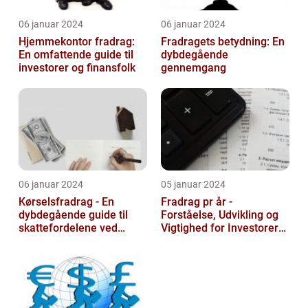
06 januar 2024
06 januar 2024
Hjemmekontor fradrag:
Fradragets betydning: En
En omfattende guide til
dybdegående
investorer og finansfolk
gennemgang
06 januar 2024
05 januar 2024
Kørselsfradrag - En
Fradrag pr år -
dybdegående guide til
Forståelse, Udvikling og
skattefordelene ved
Vigtighed for Investorer
transportudgifter
og Finansfolk