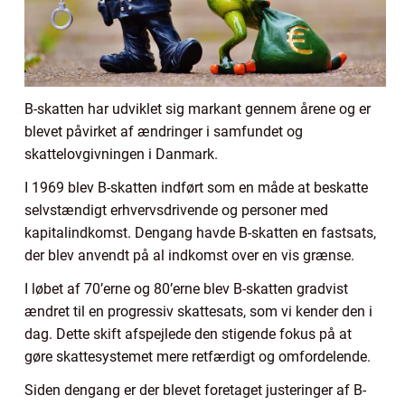
B-skatten har udviklet sig markant gennem årene og er
blevet påvirket af ændringer i samfundet og
skattelovgivningen i Danmark.
I 1969 blev B-skatten indført som en måde at beskatte
selvstændigt erhvervsdrivende og personer med
kapitalindkomst. Dengang havde B-skatten en fastsats,
der blev anvendt på al indkomst over en vis grænse.
I løbet af 70’erne og 80’erne blev B-skatten gradvist
ændret til en progressiv skattesats, som vi kender den i
dag. Dette skift afspejlede den stigende fokus på at
gøre skattesystemet mere retfærdigt og omfordelende.
Siden dengang er der blevet foretaget justeringer af B-