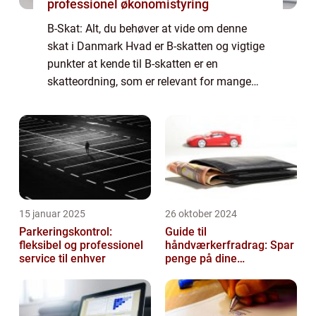
professionel økonomistyring
B-Skat: Alt, du behøver at vide om denne
skat i Danmark Hvad er B-skatten og vigtige
punkter at kende til B-skatten er en
skatteordning, som er relevant for mange
danskere, især dem i erhvervslivet og de, der
generelt er interesseret i skattelovgivni...
15 januar 2025
26 oktober 2024
Parkeringskontrol:
Guide til
fleksibel og professionel
håndværkerfradrag: Spar
service til enhver
penge på dine
boligprojekter