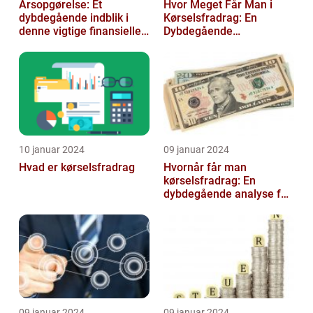
Årsopgørelse: Et
Hvor Meget Får Man i
dybdegående indblik i
Kørselsfradrag: En
denne vigtige finansielle
Dybdegående
dokument
Gennemgang
10 januar 2024
09 januar 2024
Hvad er kørselsfradrag
Hvornår får man
kørselsfradrag: En
dybdegående analyse for
investorer og finansfolk
09 januar 2024
09 januar 2024