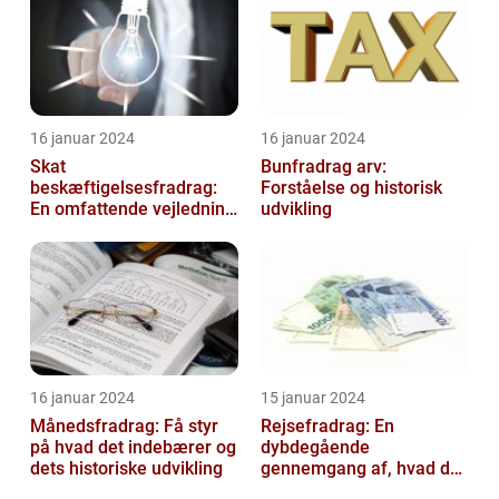
16 januar 2024
16 januar 2024
Skat
Bunfradrag arv:
beskæftigelsesfradrag:
Forståelse og historisk
En omfattende vejledning
udvikling
til investorer og finansfolk
16 januar 2024
15 januar 2024
Månedsfradrag: Få styr
Rejsefradrag: En
på hvad det indebærer og
dybdegående
dets historiske udvikling
gennemgang af, hvad du
skal vide