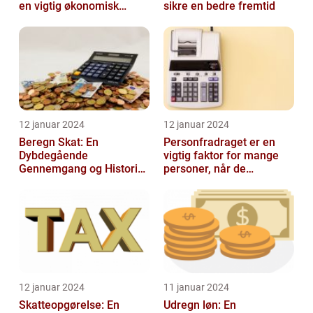
en vigtig økonomisk
sikre en bedre fremtid
faktor
12 januar 2024
12 januar 2024
Beregn Skat: En
Personfradraget er en
Dybdegående
vigtig faktor for mange
Gennemgang og Historisk
personer, når de
Udvikling
indberetter deres skatter
til Skattem...
12 januar 2024
11 januar 2024
Skatteopgørelse: En
Udregn løn: En