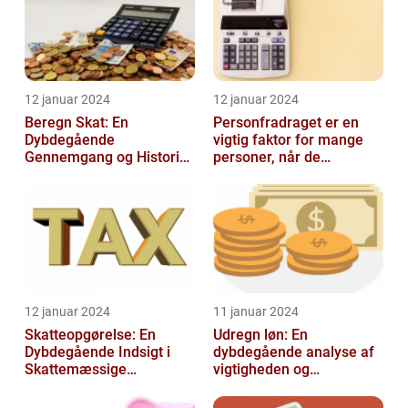
12 januar 2024
12 januar 2024
Beregn Skat: En
Personfradraget er en
Dybdegående
vigtig faktor for mange
Gennemgang og Historisk
personer, når de
Udvikling
indberetter deres skatter
til Skattem...
12 januar 2024
11 januar 2024
Skatteopgørelse: En
Udregn løn: En
Dybdegående Indsigt i
dybdegående analyse af
Skattemæssige
vigtigheden og
Afregninger
udviklingen af
lønudregninger