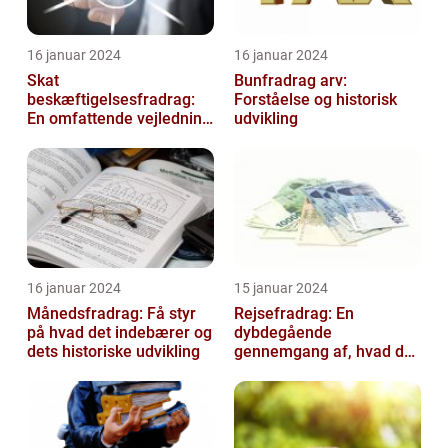
16 januar 2024
16 januar 2024
Skat
Bunfradrag arv:
beskæftigelsesfradrag:
Forståelse og historisk
En omfattende vejledning
udvikling
til investorer og finansfolk
16 januar 2024
15 januar 2024
Månedsfradrag: Få styr
Rejsefradrag: En
på hvad det indebærer og
dybdegående
dets historiske udvikling
gennemgang af, hvad du
skal vide