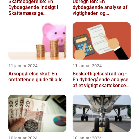
Skatteopgørelse: En
Udregn løn: En
Dybdegående Indsigt i
dybdegående analyse af
Skattemæssige
vigtigheden og
Afregninger
udviklingen af
lønudregninger
11 januar 2024
11 januar 2024
Årsopgørelse skat: En
Beskæftigelsesfradrag -
omfattende guide til alle
En dybdegående analyse
af et vigtigt skattekoncept
for investorer og finansf...
10 januar 2024
10 januar 2024