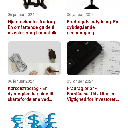
06 januar 2024
06 januar 2024
Hjemmekontor fradrag:
Fradragets betydning: En
En omfattende guide til
dybdegående
investorer og finansfolk
gennemgang
06 januar 2024
05 januar 2024
Kørselsfradrag - En
Fradrag pr år -
dybdegående guide til
Forståelse, Udvikling og
skattefordelene ved
Vigtighed for Investorer
transportudgifter
og Finansfolk