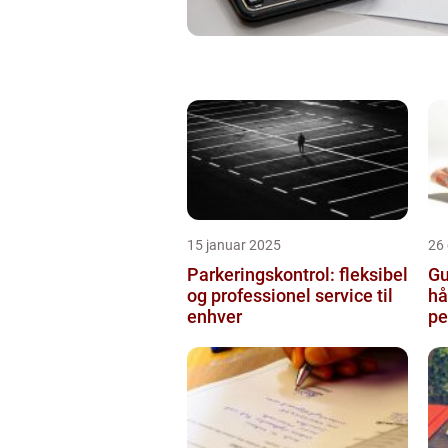
15 januar 2025
26
Parkeringskontrol: fleksibel
Gu
og professionel service til
hå
enhver
pe
bo