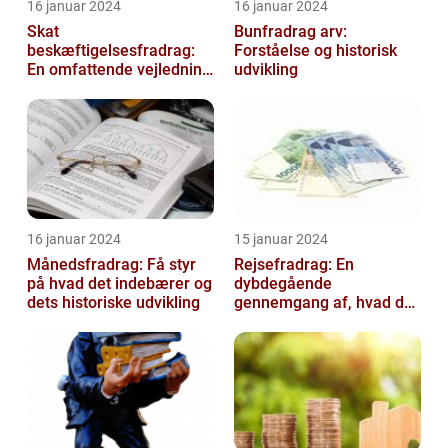
16 januar 2024
16 januar 2024
Skat
Bunfradrag arv:
beskæftigelsesfradrag:
Forståelse og historisk
En omfattende vejledning
udvikling
til investorer og finansfolk
16 januar 2024
15 januar 2024
Månedsfradrag: Få styr
Rejsefradrag: En
på hvad det indebærer og
dybdegående
dets historiske udvikling
gennemgang af, hvad du
skal vide