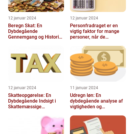
12 januar 2024
12 januar 2024
Beregn Skat: En
Personfradraget er en
Dybdegående
vigtig faktor for mange
Gennemgang og Historisk
personer, når de
Udvikling
indberetter deres skatter
til Skattem...
12 januar 2024
11 januar 2024
Skatteopgørelse: En
Udregn løn: En
Dybdegående Indsigt i
dybdegående analyse af
Skattemæssige
vigtigheden og
Afregninger
udviklingen af
lønudregninger