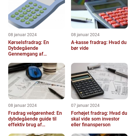
08 januar 2024
08 januar 2024
Kørselsfradrag: En
A-kasse fradrag: Hvad du
Dybdegående
bør vide
Gennemgang af
Fradraget og dets
Historiske Udvikling
08 januar 2024
07 januar 2024
Fradrag velgørenhed: En
Forhøjet fradrag: Hvad du
dybdegående guide til
skal vide som investor
effektiv brug af
eller finansperson
velgørende fradrag