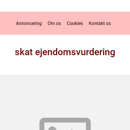
Annoncering
Om os
Cookies
Kontakt os
skat ejendomsvurdering