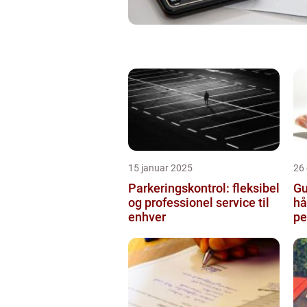
15 januar 2025
26
Parkeringskontrol: fleksibel
Gu
og professionel service til
hå
enhver
pe
bo