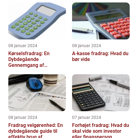
08 januar 2024
08 januar 2024
Kørselsfradrag: En
A-kasse fradrag: Hvad du
Dybdegående
bør vide
Gennemgang af
Fradraget og dets
Historiske Udvikling
08 januar 2024
07 januar 2024
Fradrag velgørenhed: En
Forhøjet fradrag: Hvad du
dybdegående guide til
skal vide som investor
effektiv brug af
eller finansperson