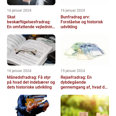
16 januar 2024
16 januar 2024
Skat
Bunfradrag arv:
beskæftigelsesfradrag:
Forståelse og historisk
En omfattende vejledning
udvikling
til investorer og finansfolk
16 januar 2024
15 januar 2024
Månedsfradrag: Få styr
Rejsefradrag: En
på hvad det indebærer og
dybdegående
dets historiske udvikling
gennemgang af, hvad du
skal vide