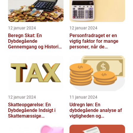
12 januar 2024
12 januar 2024
Beregn Skat: En
Personfradraget er en
Dybdegående
vigtig faktor for mange
Gennemgang og Historisk
personer, når de
Udvikling
indberetter deres skatter
til Skattem...
12 januar 2024
11 januar 2024
Skatteopgørelse: En
Udregn løn: En
Dybdegående Indsigt i
dybdegående analyse af
Skattemæssige
vigtigheden og
Afregninger
udviklingen af
lønudregninger