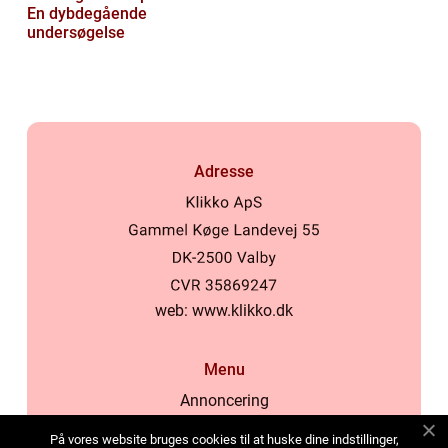
En dybdegående
undersøgelse
Adresse
web:
www.klikko.dk
Menu
Annoncering
Om os
På vores website bruges cookies til at huske dine indstillinger,