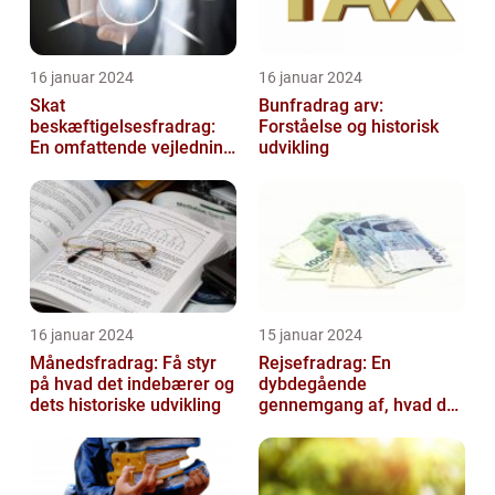
16 januar 2024
16 januar 2024
Skat
Bunfradrag arv:
beskæftigelsesfradrag:
Forståelse og historisk
En omfattende vejledning
udvikling
til investorer og finansfolk
16 januar 2024
15 januar 2024
Månedsfradrag: Få styr
Rejsefradrag: En
på hvad det indebærer og
dybdegående
dets historiske udvikling
gennemgang af, hvad du
skal vide