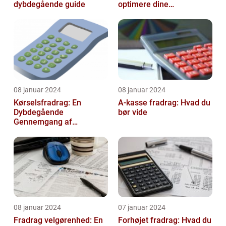
dybdegående guide
optimere dine
transportomkostninger
08 januar 2024
08 januar 2024
Kørselsfradrag: En
A-kasse fradrag: Hvad du
Dybdegående
bør vide
Gennemgang af
Fradraget og dets
Historiske Udvikling
08 januar 2024
07 januar 2024
Fradrag velgørenhed: En
Forhøjet fradrag: Hvad du