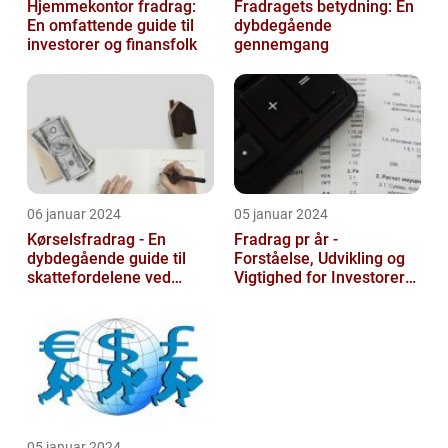
Hjemmekontor fradrag:
Fradragets betydning: En
En omfattende guide til
dybdegående
investorer og finansfolk
gennemgang
06 januar 2024
05 januar 2024
Kørselsfradrag - En
Fradrag pr år -
dybdegående guide til
Forståelse, Udvikling og
skattefordelene ved
Vigtighed for Investorer
transportudgifter
og Finansfolk
05 januar 2024