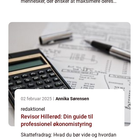
mennesker, der ønsker at maksimere deres
økonomiske potentiale. Ved at udnytte
skattefradrag kan individer og virksomheder
re...
02 februar 2025
Annika Sørensen
redaktionel
Revisor Hillerød: Din guide til
professionel økonomistyring
Skattefradrag: Hvad du bør vide og hvordan