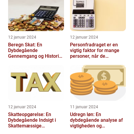
12 januar 2024
12 januar 2024
Beregn Skat: En
Personfradraget er en
Dybdegående
vigtig faktor for mange
Gennemgang og Historisk
personer, når de
Udvikling
indberetter deres skatter
til Skattem...
12 januar 2024
11 januar 2024
Skatteopgørelse: En
Udregn løn: En
Dybdegående Indsigt i
dybdegående analyse af
Skattemæssige
vigtigheden og
Afregninger
udviklingen af