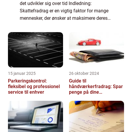
det udvikler sig over tid Indledning:
Skattefradrag er en vigtig faktor for mange
mennesker, der ønsker at maksimere deres
økonomiske potentiale. Ved at udnytte
skattefradrag kan individer og virksomheder
re...
15 januar 2025
26 oktober 2024
Parkeringskontrol:
Guide til
fleksibel og professionel
håndværkerfradrag: Spar
service til enhver
penge på dine
boligprojekter